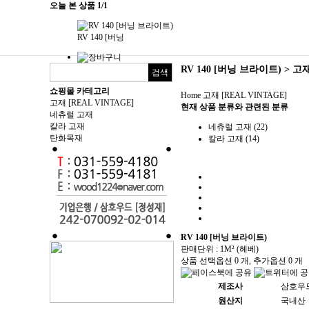
오늘 본 상품
1/1
RV 140 [버닝
RV 140 [버닝 브라이트) > 고재
쇼핑몰 카테고리
Home
고재 [REAL VINTAGE]
고재 [REAL VINTAGE]
현재 상품 분류와 관련된 분류
네츄럴 고재
칼라 고재
네츄럴 고재 (22)
탄화목재
칼라 고재 (14)
RV 140 [버닝 브라이트)
판매단위 : 1M² (헤베)
상품 선택옵션 0 개, 추가옵션 0 개
제조사
삼호우
원산지
국내산