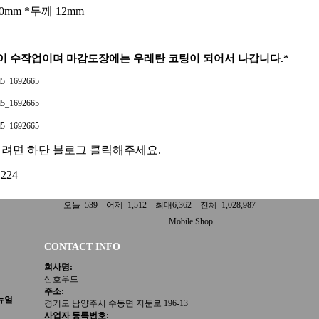
20mm *두께 12mm
이 수작업이며 마감도장에는 우레탄 코팅이 되어서 나갑니다.*
시려면 하단 블로그 클릭해주세요.
224
오늘 539 어제 1,512 최대6,362 전체 1,028,987
Mobile Shop
CONTACT INFO
회사명:
삼호우드
주소:
뉴얼
경기도 남양주시 수동면 지둔로 196-13
사업자 등록번호: