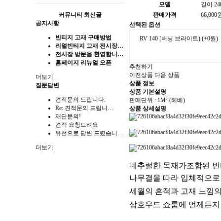
모델
길이 24
커뮤니티 최신글
판매가격
66,000
공지사항
선택된 옵션
빈티지 고재 구매방법
RV 140 [버닝 브라이트)
(+0원)
리얼빈티지 고재 전시장…
전시장 방문을 환영합니…
홈페이지 리뉴얼 오픈
추천하기
이전상품
다음 상품
더보기
상품 정보
질문답변
상품 기본설명
견적문의 드립니다.
판매단위 : 1M² (헤베)
Re: 견적문의 드립니…
상품 상세설명
재단문의!
견적 요청드려요
유선으로 답변 드렸습니…
더보기
네추럴한 목재가조합된 빈
나무결을 따라 입체적으로
세월의 흔적과
고재 느낌의
삼호우드 쇼룸에 언제든지