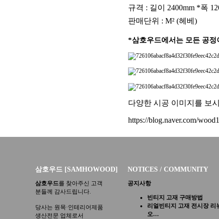
규격 : 길이 2400mm *폭 1
판매단위 : M² (헤베)
*삼호우드에서는 모든 공정
​
다양한 시공 이미지를 보
https://blog.naver.c
om/wood1
삼호우드 [SAMHOWOOD]
NOTICES / COMMUNITY
삼호우드
를 찾아주신 고객
공지사항
분들께 감사드립니다.
빈티지 고재 구매방법
리얼빈티지 고재 전시장 리
당사는 원목·인테리어제품
오…
생산전문 업체로서