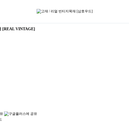
 [REAL VINTAGE]
드